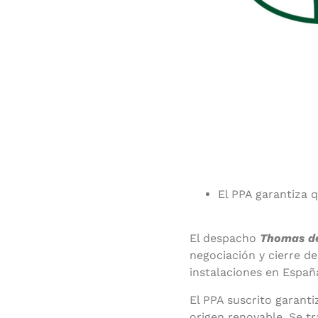
El PPA garantiza 
El despacho
Thomas d
negociación y cierre d
instalaciones en Españ
El PPA suscrito garanti
origen renovable. Se t