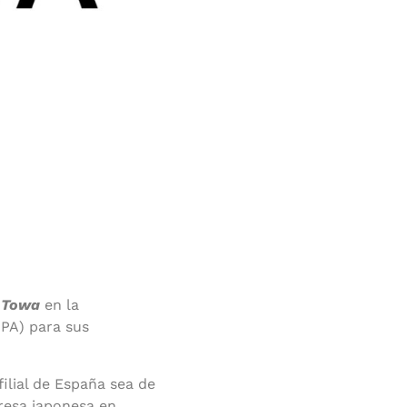
a
Towa
en la
PPA) para sus
filial de España sea de
presa japonesa en