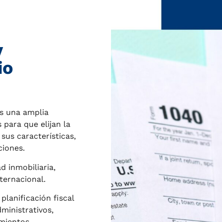
y
io
 una amplia
 para que elijan la
 sus características,
ciones.
d inmobiliaria,
nternacional.
planificación fiscal
ministrativos,
imientos