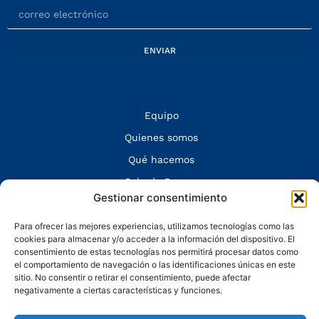
ENVIAR
Equipo
Quienes somos
Qué hacemos
Sala de Prensa
Gestionar consentimiento
Contacto
Aviso legal y Política de privacidad
Para ofrecer las mejores experiencias, utilizamos tecnologías como las
cookies para almacenar y/o acceder a la información del dispositivo. El
consentimiento de estas tecnologías nos permitirá procesar datos como
SÍGUENOS
el comportamiento de navegación o las identificaciones únicas en este
sitio. No consentir o retirar el consentimiento, puede afectar
negativamente a ciertas características y funciones.